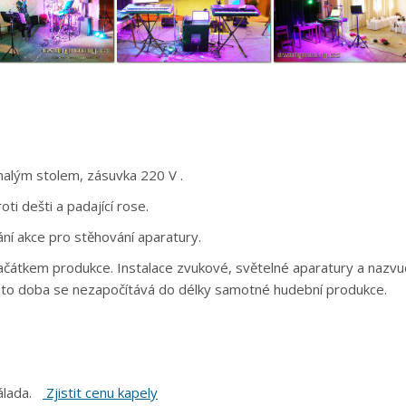
malým stolem, zásuvka 220 V .
oti dešti a padající rose.
ání akce pro stěhování aparatury.
začátkem produkce. Instalace zvukové, světelné aparatury a nazvuč
 Tato doba se nezapočítává do délky samotné hudební produkce.
nálada.
Zjistit cenu kapely