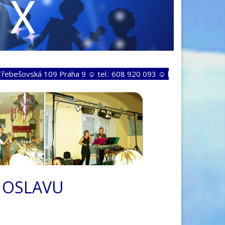
 Praha 9 ☺ tel.: 608 920 093 ☺ ka.havlik@seznam.cz ☺
I OSLAVU