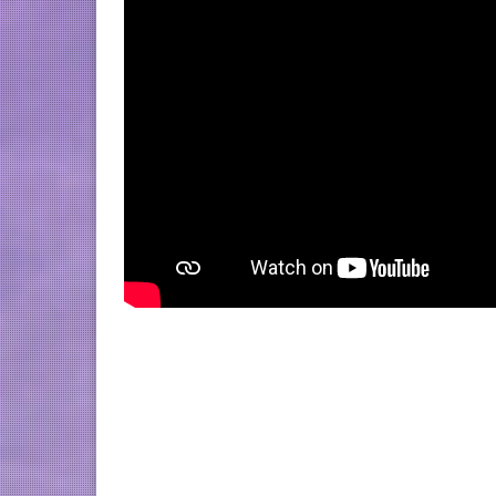
.
.
.