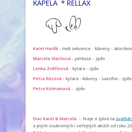
KAPELA 
Karel Havlík
- midi sekvence - klávesy - akorde
Marcela Vlachová
- perkuse - zpěv
Lenka Zvěřinová
- kytara - zpěv
Petra Rézová
- kytara - klávesy - saxofon - z
Petra Kolmanová
- zpěv
Duo Karel & Marcela
- hraje a zpívá na
svatbác
a jiných soukromých i veřejných akcích od roku 2