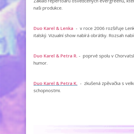
Základ repertoaru osvědčených evergreenů, který
naši produkce.
Duo Karel & Lenka
- v roce 2006 rozšiřuje Lenk
italský. Vizualní show nabírá obrátky. Rozsah nabí
Duo Karel & Petra R.
- poprvé spolu v Chorvatsku
humor.
Duo Karel & Petra K.
- zkušená zpěvačka s velk
schopnostmi.