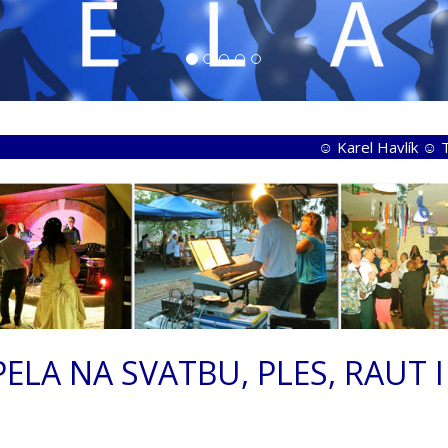
☺ Karel Havlík ☺ Třebešovská 109
APELA NA SVATBU, PLES, RAUT 