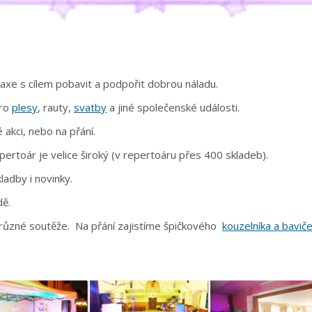
raxe s cílem pobavit a podpořit dobrou náladu.
pro
plesy
, rauty,
svatby
a jiné společenské události.
 akci, nebo na přání.
pertoár je velice široký (v repertoáru přes 400 skladeb).
ladby i novinky.
dě.
ůzné soutěže. Na přání zajistíme špičkového
kouzelníka a bavič