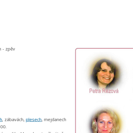
* RELLAX
on - zpěv
pěv
h
, zábavách,
plesech
, mejdanech
000.