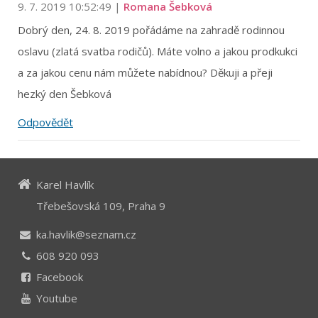
9. 7. 2019 10:52:49
|
Romana Šebková
Dobrý den, 24. 8. 2019 pořádáme na zahradě rodinnou
oslavu (zlatá svatba rodičů). Máte volno a jakou prodkukci
a za jakou cenu nám můžete nabídnou? Děkuji a přeji
hezký den Šebková
Odpovědět
Karel Havlík
Třebešovská 109, Praha 9
ka.havlik@seznam.cz
608 920 093
Facebook
Youtube