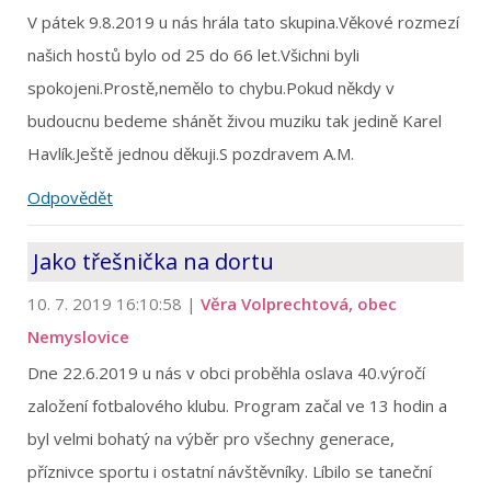
V pátek 9.8.2019 u nás hrála tato skupina.Věkové rozmezí
našich hostů bylo od 25 do 66 let.Všichni byli
spokojeni.Prostě,nemělo to chybu.Pokud někdy v
budoucnu bedeme shánět živou muziku tak jedině Karel
Havlík.Ještě jednou děkuji.S pozdravem A.M.
Odpovědět
Jako třešnička na dortu
10. 7. 2019 16:10:58
|
Věra Volprechtová, obec
Nemyslovice
Dne 22.6.2019 u nás v obci proběhla oslava 40.výročí
založení fotbalového klubu. Program začal ve 13 hodin a
byl velmi bohatý na výběr pro všechny generace,
příznivce sportu i ostatní návštěvníky. Líbilo se taneční