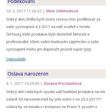
Poděkování
16. 2. 2017 11:26:22
|
Silvie Odehnalová
Dobrý den,chtěla bych touto cestou moc poděkovat za
vaše vystoupení 4.2.2017 na naší svatbě v hotelu
čertousy.Vaše produkce byla skutečně famozní a
profesionální .Všem vašim budoucím zájemcům o vaše
vystoupení mohu jen doporučit prostě super:))))))
Odpovědět
Oslava narozenin
6. 1. 2017 19:29:00
|
Zuzana Procházková
Dobrý den ráda bych vyuzila vaší hudební produkce na me
oslavě 50 narozenin.meli by jste volno v so 25.2.2017??
oslava by se konala v restauraci na Praze 5 .prosím o