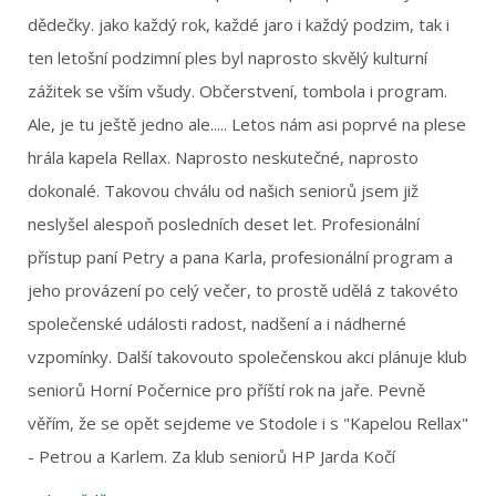
dědečky. jako každý rok, každé jaro i každý podzim, tak i
ten letošní podzimní ples byl naprosto skvělý kulturní
zážitek se vším všudy. Občerstvení, tombola i program.
Ale, je tu ještě jedno ale..... Letos nám asi poprvé na plese
hrála kapela Rellax. Naprosto neskutečné, naprosto
dokonalé. Takovou chválu od našich seniorů jsem již
neslyšel alespoň posledních deset let. Profesionální
přístup paní Petry a pana Karla, profesionální program a
jeho provázení po celý večer, to prostě udělá z takovéto
společenské události radost, nadšení a i nádherné
vzpomínky. Další takovouto společenskou akci plánuje klub
seniorů Horní Počernice pro příští rok na jaře. Pevně
věřím, že se opět sejdeme ve Stodole i s "Kapelou Rellax"
- Petrou a Karlem. Za klub seniorů HP Jarda Kočí