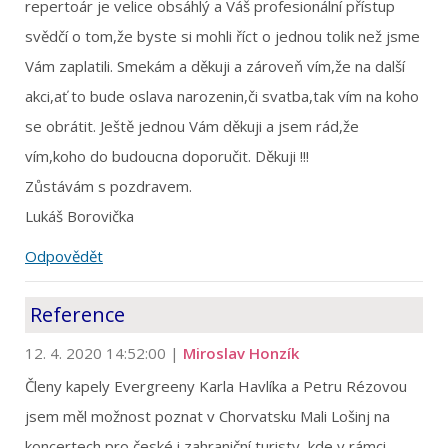
repertoár je velice obsáhlý a Váš profesionální přístup
svědčí o tom,že byste si mohli říct o jednou tolik než jsme
Vám zaplatili. Smekám a děkuji a zároveň vím,že na další
akci,ať to bude oslava narozenin,či svatba,tak vím na koho
se obrátit. Ještě jednou Vám děkuji a jsem rád,že
vím,koho do budoucna doporučit. Děkuji !!!
Zůstávám s pozdravem.
Lukáš Borovička
Odpovědět
Reference
12. 4. 2020 14:52:00
|
Miroslav Honzík
Členy kapely Evergreeny Karla Havlíka a Petru Rézovou
jsem měl možnost poznat v Chorvatsku Mali Lošinj na
koncertech pro české i zahraniční turisty, kde v rámci