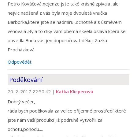
Petro Kováčová,nejenze jste také krásně zpivala ,ale
nejvic nadšená z vás byla moje dvouletá vnučka
Barborka,ktere jste se nadmíru ,ochotně a s úsměvem
věnovala .Byla to díky vám oběma skvela oslava která se
povedla.Budu vás jen doporučovat děkuji Zuzka
Procházková
Odpovědět
Poděkování
20. 2. 2017 22:50:42
|
Katka Klicperová
Dobrý večer,
ráda bych poděkovala za velice příjemné prostředí,které
jste nám vaší produkcí již podruhé vytvořili,za
ochotu,pohodu....