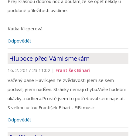
Přeji krásnou dobrou noc a doufám,že se opět někdy u
podobné příležitosti uvidíme.
Katka Klicperová
Odpovědět
Hluboce před Vámi smekám
16. 2. 2017 23:11:02
|
František Bihari
Vážený pane Havlík,jen ze zvědavosti jsem se sem
podíval, jsem nadšen. Stránky nemají chybu.Vaše hudební
ukázky...nádhera.Prostě jsem to potřeboval sem napsat.
S velkou úctou František Bihari - FiBi music
Odpovědět