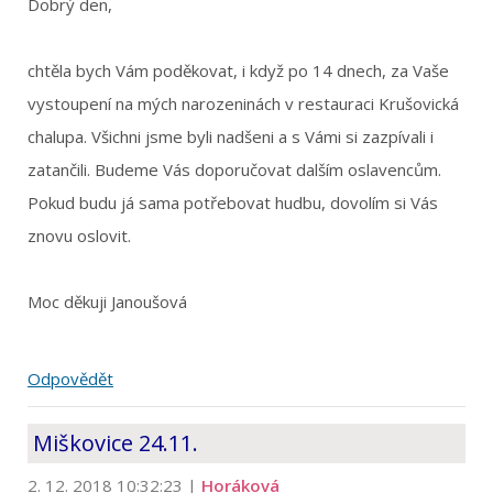
Dobrý den,
chtěla bych Vám poděkovat, i když po 14 dnech, za Vaše
vystoupení na mých narozeninách v restauraci Krušovická
chalupa. Všichni jsme byli nadšeni a s Vámi si zazpívali i
zatančili. Budeme Vás doporučovat dalším oslavencům.
Pokud budu já sama potřebovat hudbu, dovolím si Vás
znovu oslovit.
Moc děkuji Janoušová
Odpovědět
Miškovice 24.11.
2. 12. 2018 10:32:23
|
Horáková