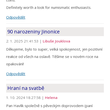
coins.
Definitely worth a look for numismatic enthusiasts.
Odpovědět
90 narozeniny Jinonice
2. 1. 2025 21:41:53
|
Libuše Jouklova
Děkujeme, bylo to super, velká spokojenost, jen pozitivní
reakce od všech na oslavě. Těšíme se v novém roce na
opakování!
Odpovědět
Hraní na svatbě
1. 10. 2024 18:27:58
|
Helena
Pan Havlík společně s pěveckým doprovodem (paní