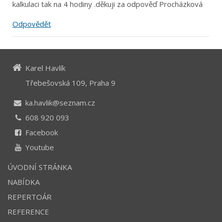
kalkulaci tak na 4 hodiny .děkuji za odpověď Procházková
Odpovědět
Karel Havlík
Třebešovská 109, Praha 9
ka.havlik@seznam.cz
608 920 093
Facebook
Youtube
ÚVODNÍ STRÁNKA
NABÍDKA
REPERTOÁR
REFERENCE