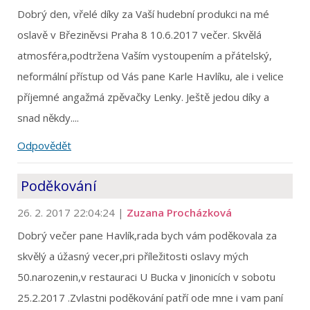
Dobrý den, vřelé díky za Vaší hudební produkci na mé
oslavě v Březiněvsi Praha 8 10.6.2017 večer. Skvělá
atmosféra,podtržena Vaším vystoupením a přátelský,
neformální přístup od Vás pane Karle Havlíku, ale i velice
příjemné angažmá zpěvačky Lenky. Ještě jedou díky a
snad někdy....
Odpovědět
Poděkování
26. 2. 2017 22:04:24
|
Zuzana Procházková
Dobrý večer pane Havlík,rada bych vám poděkovala za
skvělý a úžasný vecer,pri příležitosti oslavy mých
50.narozenin,v restauraci U Bucka v Jinonicích v sobotu
25.2.2017 .Zvlastni poděkování patří ode mne i vam paní