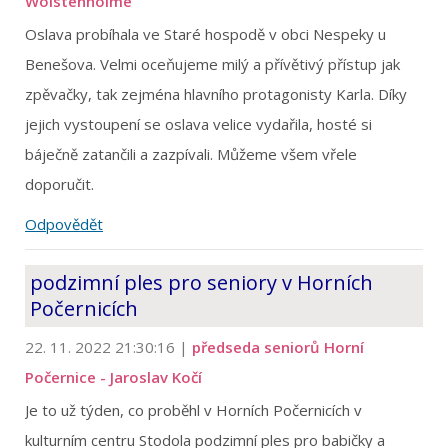
Wolstenholme
Oslava probíhala ve Staré hospodě v obci Nespeky u
Benešova. Velmi oceňujeme milý a přívětivý přístup jak
zpěvačky, tak zejména hlavního protagonisty Karla. Díky
jejich vystoupení se oslava velice vydařila, hosté si
báječně zatančili a zazpívali. Můžeme všem vřele
doporučit.
Odpovědět
podzimní ples pro seniory v Horních
Počernicích
22. 11. 2022 21:30:16
|
předseda seniorů Horní
Počernice - Jaroslav Kočí
Je to už týden, co proběhl v Horních Počernicích v
kulturním centru Stodola podzimní ples pro babičky a