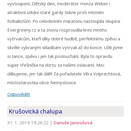
vystoupení, Dětský den, moderátor Honza Weber i
atraktivní utkání staré gardy Slávie proti místním
fotbalistům. Po celodenním maratonu nastoupila skupina
Evergreeny.cz a ta znovu rozproudila krev mnoho
vytrvalcům, kteří díky dobré hudbě, perfektnímu zpěvu a
skvěle vybraným skladbám vytrvali až do konce. Užili jsme
si tance, zpěvu i jen tak poslouchání. Byla to opravdu
super třešnička na dortu za našimi oslavami. Moc
děkujeme, jen tak dál!!! Za pořadatele Věra Volprechtová,
místostarostka obce Nemyslovice
Odpovědět
Krušovická chalupa
31. 1. 2019 19:26:22
|
Danuše Janoušová