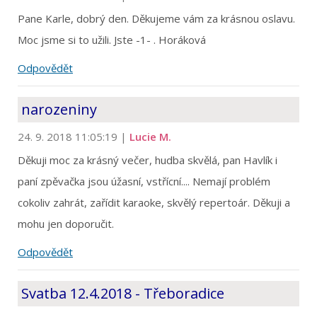
Pane Karle, dobrý den. Děkujeme vám za krásnou oslavu.
Moc jsme si to užili. Jste -1- . Horáková
Odpovědět
narozeniny
24. 9. 2018 11:05:19
|
Lucie M.
Děkuji moc za krásný večer, hudba skvělá, pan Havlík i
paní zpěvačka jsou úžasní, vstřícní.... Nemají problém
cokoliv zahrát, zařídit karaoke, skvělý repertoár. Děkuji a
mohu jen doporučit.
Odpovědět
Svatba 12.4.2018 - Třeboradice