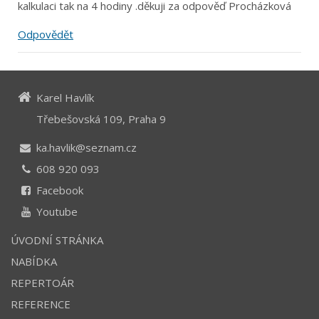
kalkulaci tak na 4 hodiny .děkuji za odpověď Procházková
Odpovědět
Karel Havlík
Třebešovská 109, Praha 9
ka.havlik@seznam.cz
608 920 093
Facebook
Youtube
ÚVODNÍ STRÁNKA
NABÍDKA
REPERTOÁR
REFERENCE