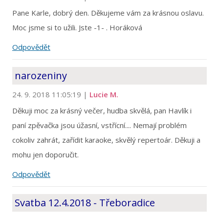
Pane Karle, dobrý den. Děkujeme vám za krásnou oslavu.
Moc jsme si to užili. Jste -1- . Horáková
Odpovědět
narozeniny
24. 9. 2018 11:05:19
|
Lucie M.
Děkuji moc za krásný večer, hudba skvělá, pan Havlík i
paní zpěvačka jsou úžasní, vstřícní.... Nemají problém
cokoliv zahrát, zařídit karaoke, skvělý repertoár. Děkuji a
mohu jen doporučit.
Odpovědět
Svatba 12.4.2018 - Třeboradice