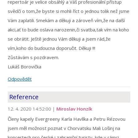
repertoár je velice obsáhlý a Váš profesionální přístup
svědčí o tom,že byste si mohli říct o jednou tolik než jsme
Vám zaplatili. Smekám a děkuji a zároveň vím,že na další
akci,ať to bude oslava narozenin,či svatba,tak vím na koho
se obrátit. Ještě jednou Vám děkuji a jsem rád,že
vím,koho do budoucna doporučit. Děkuji !!!
Zůstávám s pozdravem.
Lukáš Borovička
Odpovědět
Reference
12. 4. 2020 14:52:00
|
Miroslav Honzík
Členy kapely Evergreeny Karla Havlíka a Petru Rézovou
jsem měl možnost poznat v Chorvatsku Mali Lošinj na
koncertech pro české i zahraniční turisty, kde v rámci