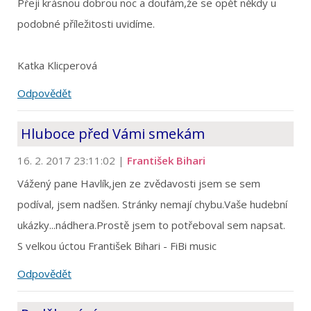
Přeji krásnou dobrou noc a doufám,že se opět někdy u
podobné příležitosti uvidíme.
Katka Klicperová
Odpovědět
Hluboce před Vámi smekám
16. 2. 2017 23:11:02
|
František Bihari
Vážený pane Havlík,jen ze zvědavosti jsem se sem
podíval, jsem nadšen. Stránky nemají chybu.Vaše hudební
ukázky...nádhera.Prostě jsem to potřeboval sem napsat.
S velkou úctou František Bihari - FiBi music
Odpovědět