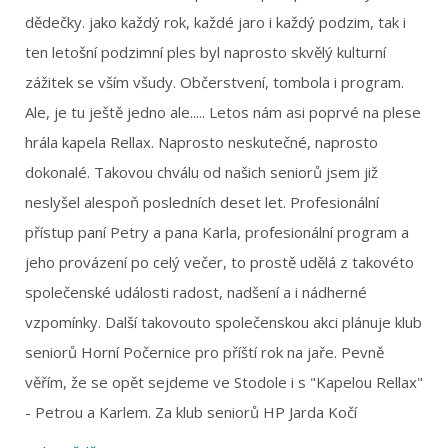
dědečky. jako každý rok, každé jaro i každý podzim, tak i
ten letošní podzimní ples byl naprosto skvělý kulturní
zážitek se vším všudy. Občerstvení, tombola i program.
Ale, je tu ještě jedno ale..... Letos nám asi poprvé na plese
hrála kapela Rellax. Naprosto neskutečné, naprosto
dokonalé. Takovou chválu od našich seniorů jsem již
neslyšel alespoň posledních deset let. Profesionální
přístup paní Petry a pana Karla, profesionální program a
jeho provázení po celý večer, to prostě udělá z takovéto
společenské události radost, nadšení a i nádherné
vzpomínky. Další takovouto společenskou akci plánuje klub
seniorů Horní Počernice pro příští rok na jaře. Pevně
věřím, že se opět sejdeme ve Stodole i s "Kapelou Rellax"
- Petrou a Karlem. Za klub seniorů HP Jarda Kočí