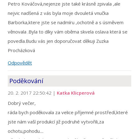
Petro Kováčová,nejenze jste také krásně zpivala ,ale
nejvic nadšená z vás byla moje dvouletá vnučka
Barborka,ktere jste se nadmíru ,ochotně a s úsměvem
věnovala .Byla to díky vám oběma skvela oslava která se
povedla.Budu vás jen doporučovat děkuji Zuzka
Procházková
Odpovědět
Poděkování
20. 2. 2017 22:50:42
|
Katka Klicperová
Dobrý večer,
ráda bych poděkovala za velice příjemné prostředí,které
jste nám vaší produkcí již podruhé vytvořili,za
ochotu,pohodu....