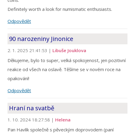
coins.
Definitely worth a look for numismatic enthusiasts.
Odpovědět
90 narozeniny Jinonice
2. 1. 2025 21:41:53
|
Libuše Jouklova
Děkujeme, bylo to super, velká spokojenost, jen pozitivní
reakce od všech na oslavě. Těšíme se v novém roce na
opakování!
Odpovědět
Hraní na svatbě
1. 10. 2024 18:27:58
|
Helena
Pan Havlík společně s pěveckým doprovodem (paní