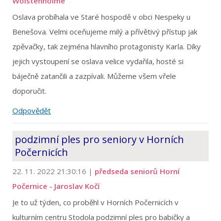
Wolstenholme
Oslava probíhala ve Staré hospodě v obci Nespeky u
Benešova. Velmi oceňujeme milý a přívětivý přístup jak
zpěvačky, tak zejména hlavního protagonisty Karla. Díky
jejich vystoupení se oslava velice vydařila, hosté si
báječně zatančili a zazpívali. Můžeme všem vřele
doporučit.
Odpovědět
podzimní ples pro seniory v Horních
Počernicích
22. 11. 2022 21:30:16
|
předseda seniorů Horní
Počernice - Jaroslav Kočí
Je to už týden, co proběhl v Horních Počernicích v
kulturním centru Stodola podzimní ples pro babičky a