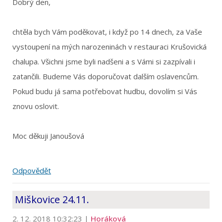
Dobrý den,
chtěla bych Vám poděkovat, i když po 14 dnech, za Vaše
vystoupení na mých narozeninách v restauraci Krušovická
chalupa. Všichni jsme byli nadšeni a s Vámi si zazpívali i
zatančili. Budeme Vás doporučovat dalším oslavencům.
Pokud budu já sama potřebovat hudbu, dovolím si Vás
znovu oslovit.
Moc děkuji Janoušová
Odpovědět
Miškovice 24.11.
2. 12. 2018 10:32:23
|
Horáková