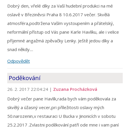
Dobrý den, vřelé díky za Vaší hudební produkci na mé
oslavě v Březiněvsi Praha 8 10.6.2017 večer. Skvělá
atmosféra,podtržena Vaším vystoupením a přátelský,
neformální přístup od Vás pane Karle Havlíku, ale i velice
příjemné angažmá zpěvačky Lenky. Ještě jedou díky a
snad někdy....
Odpovědět
Poděkování
26. 2. 2017 22:04:24
|
Zuzana Procházková
Dobrý večer pane Havlík,rada bych vám poděkovala za
skvělý a úžasný vecer,pri příležitosti oslavy mých
50.narozenin,v restauraci U Bucka v Jinonicích v sobotu
25.2.2017 .Zvlastni poděkování patří ode mne i vam paní