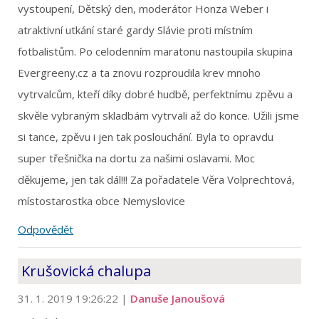
vystoupení, Dětský den, moderátor Honza Weber i
atraktivní utkání staré gardy Slávie proti místním
fotbalistům. Po celodenním maratonu nastoupila skupina
Evergreeny.cz a ta znovu rozproudila krev mnoho
vytrvalcům, kteří díky dobré hudbě, perfektnímu zpěvu a
skvěle vybraným skladbám vytrvali až do konce. Užili jsme
si tance, zpěvu i jen tak poslouchání. Byla to opravdu
super třešnička na dortu za našimi oslavami. Moc
děkujeme, jen tak dál!!! Za pořadatele Věra Volprechtová,
místostarostka obce Nemyslovice
Odpovědět
Krušovická chalupa
31. 1. 2019 19:26:22
|
Danuše Janoušová