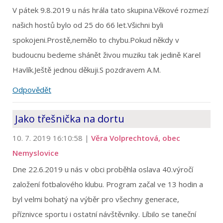
V pátek 9.8.2019 u nás hrála tato skupina.Věkové rozmezí
našich hostů bylo od 25 do 66 let.Všichni byli
spokojeni.Prostě,nemělo to chybu.Pokud někdy v
budoucnu bedeme shánět živou muziku tak jedině Karel
Havlík.Ještě jednou děkuji.S pozdravem A.M.
Odpovědět
Jako třešnička na dortu
10. 7. 2019 16:10:58
|
Věra Volprechtová, obec
Nemyslovice
Dne 22.6.2019 u nás v obci proběhla oslava 40.výročí
založení fotbalového klubu. Program začal ve 13 hodin a
byl velmi bohatý na výběr pro všechny generace,
příznivce sportu i ostatní návštěvníky. Líbilo se taneční