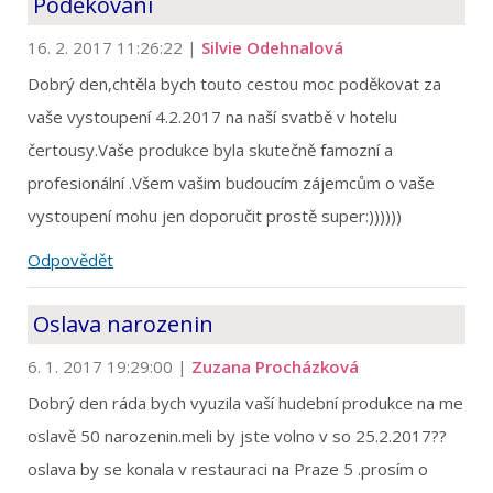
Poděkování
16. 2. 2017 11:26:22
|
Silvie Odehnalová
Dobrý den,chtěla bych touto cestou moc poděkovat za
vaše vystoupení 4.2.2017 na naší svatbě v hotelu
čertousy.Vaše produkce byla skutečně famozní a
profesionální .Všem vašim budoucím zájemcům o vaše
vystoupení mohu jen doporučit prostě super:))))))
Odpovědět
Oslava narozenin
6. 1. 2017 19:29:00
|
Zuzana Procházková
Dobrý den ráda bych vyuzila vaší hudební produkce na me
oslavě 50 narozenin.meli by jste volno v so 25.2.2017??
oslava by se konala v restauraci na Praze 5 .prosím o